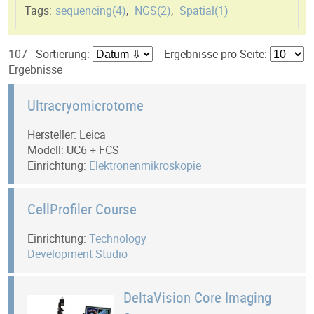
Tags:
sequencing(
4
)
,
NGS(
2
)
,
Spatial(
1
)
107
Sortierung:
Ergebnisse pro Seite:
Ergebnisse
Ultracryomicrotome
Hersteller: Leica
Modell: UC6 + FCS
Einrichtung:
Elektronenmikroskopie
CellProfiler Course
Einrichtung:
Technology
Development Studio
DeltaVision Core Imaging