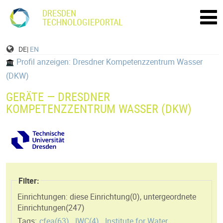
DRESDEN
TECHNOLOGIEPORTAL
DE|
EN
Profil anzeigen: Dresdner Kompetenzzentrum Wasser
(DKW)
GERÄTE — DRESDNER
KOMPETENZZENTRUM WASSER (DKW)
Filter:
Einrichtungen: diese Einrichtung(
0
)
,
untergeordnete
Einrichtungen(
247
)
Tags:
cfea(
63
)
,
IWC(
4
)
,
Institute for Water