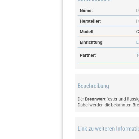
Name:
I
Hersteller:
I
Modell:
C
Einrichtung:
E
Partner:
T
Beschreibung
Der
Brennwert
fester und flüssi
Dabei werden die bekannten Br
Link zu weiteren Informat