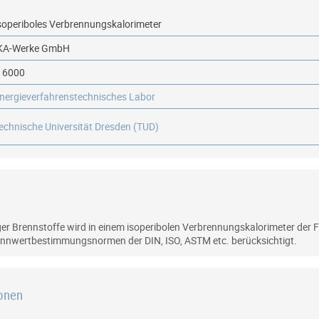
soperiboles Verbrennungskalorimeter
KA-Werke GmbH
 6000
nergieverfahrenstechnisches Labor
echnische Universität Dresden (TUD)
ger Brennstoffe wird in einem isoperibolen Verbrennungskalorimeter der 
ennwertbestimmungsnormen der DIN, ISO, ASTM etc. berücksichtigt.
ionen