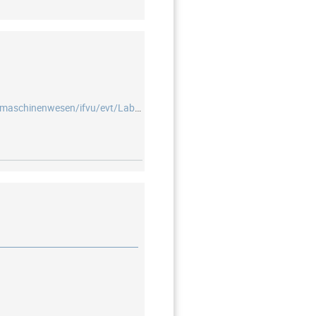
https://tu-dresden.de/die_tu_dresden/fakultaeten/fakultaet_maschinenwesen/ifvu/evt/Labor/