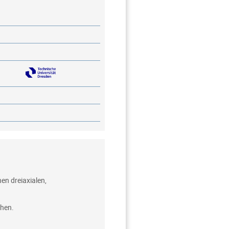
en dreiaxialen,
chen.