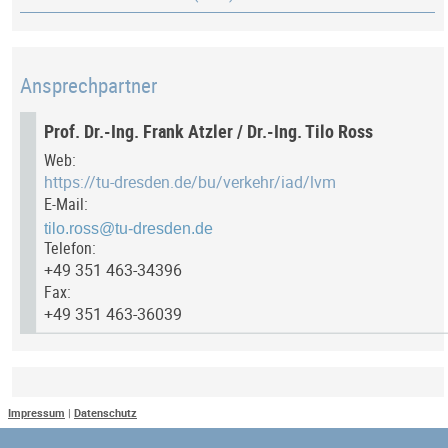
Ansprechpartner
Prof. Dr.-Ing. Frank Atzler / Dr.-Ing. Tilo Ross
Web:
https://tu-dresden.de/bu/verkehr/iad/lvm
E-Mail:
Telefon:
+49 351 463-34396
Fax:
+49 351 463-36039
Letztes Update
Impressum
|
Datenschutz
Zuletzt aktualisiert am: 8. Mai 2025 um 13:51:42