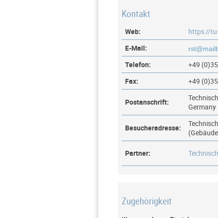
Kontakt
Web:
https://t
E-Mail:
Telefon:
+49 (0)3
Fax:
+49 (0)3
Technisch
Postanschrift:
Germany
Technisch
Besucheradresse:
(Gebäude
Partner:
Technisch
Zugehörigkeit