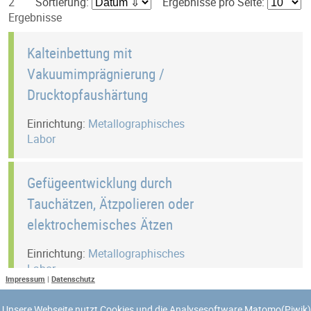
2
Sortierung:
Ergebnisse pro Seite:
Ergebnisse
Kalteinbettung mit
Vakuumimprägnierung /
Drucktopfaushärtung
Einrichtung:
Metallographisches
Labor
Gefügeentwicklung durch
Tauchätzen, Ätzpolieren oder
elektrochemisches Ätzen
Einrichtung:
Metallographisches
Labor
Impressum
|
Datenschutz
1
Unsere Webseite nutzt Cookies und die Analysesoftware Matomo(Piwik)