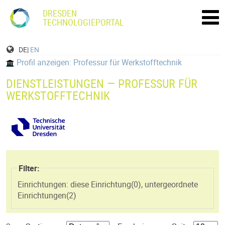
DRESDEN
TECHNOLOGIEPORTAL
DE|
EN
Profil anzeigen: Professur für Werkstofftechnik
DIENSTLEISTUNGEN — PROFESSUR FÜR
WERKSTOFFTECHNIK
Filter:
Einrichtungen: diese Einrichtung(
0
)
,
untergeordnete
Einrichtungen(
2
)