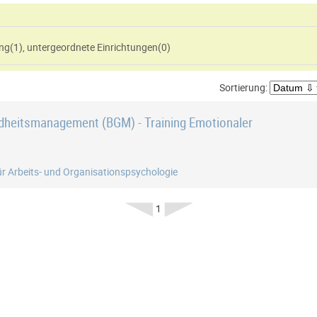
htung(
1
)
,
untergeordnete Einrichtungen(
0
)
Sortierung:
ür Arbeits- und Organisations­psychologie
1