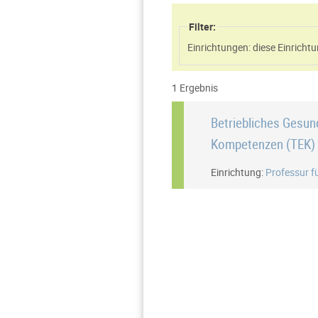
Filter:
Einrichtungen: diese Einric
1 Ergebnis
Betriebliches Gesundheitsmanagement (BGM) - Training Emotionaler
Kompetenzen (TEK)
Einrichtung:
Professur f