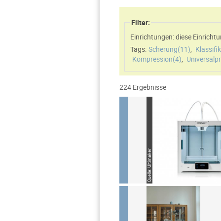
Filter:
Einrichtungen: diese Einric
Tags:
Scherung(
11
)
,
Klassifi
Kompression(
4
)
,
Universalp
224 Ergebnisse
Quelle: Ultimaker