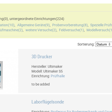
htung(
0
)
,
untergeordnete Einrichtungen(
224
)
kation(
10
)
,
Allgemeine Geräte(
9
)
,
Probenvorbereitung(
8
)
,
Spezielle Prü
rüfmaschine(
2
)
,
weitere Versuche(
2
)
,
Feldversuche(
1
)
,
Modellversuch(
Sortierung:
3D Drucker
Hersteller: Ultimaker
Modell: Ultimaker S5
Einrichtung:
Prüfhalle
to be added
Laborflügelsonde
Einrichtung:
Professur für Bodenmechanik und Gru