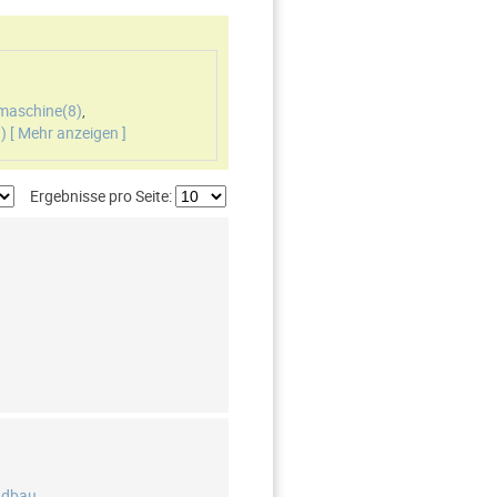
fmaschine(
8
)
,
1
)
[ Mehr anzeigen ]
Ergebnisse pro Seite:
ndbau