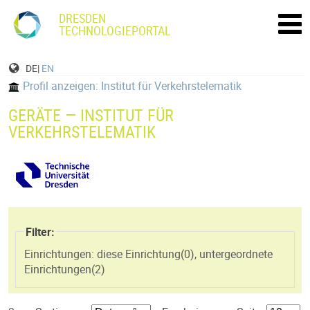
DRESDEN
TECHNOLOGIEPORTAL
DE|
EN
Profil anzeigen: Institut für Verkehrstelematik
GERÄTE — INSTITUT FÜR
VERKEHRSTELEMATIK
Filter:
Einrichtungen: diese Einrichtung(
0
)
,
untergeordnete
Einrichtungen(
2
)