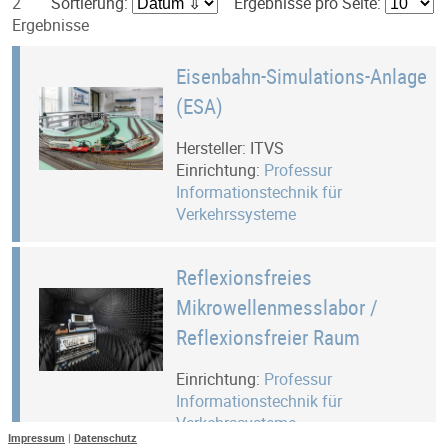
2
Sortierung:
Ergebnisse pro Seite:
Ergebnisse
Eisenbahn-Simulations-Anlage
(ESA)
Hersteller: ITVS
Einrichtung:
Professur
Informationstechnik für
Verkehrssysteme
Reflexionsfreies
Mikrowellenmesslabor /
Reflexions­freier Raum
Einrichtung:
Professur
Informationstechnik für
Verkehrssysteme
Impressum
|
Datenschutz