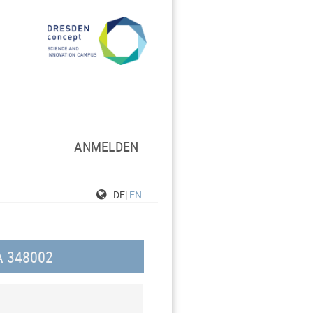
ANMELDEN
DE|
EN
A 348002