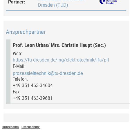
Partner:
Dresden (TUD)
Ansprechpartner
Prof. Leon Urbas/ Mrs. Christin Haupt (Sec.)
Web:
https://tu-dresden.de/ing/elektrotechnik/ifa/plt
E-Mail:
Telefon:
+49 351 463-34604
Fax:
+49 351 463-39681
Letztes Update
Impressum
|
Datenschutz