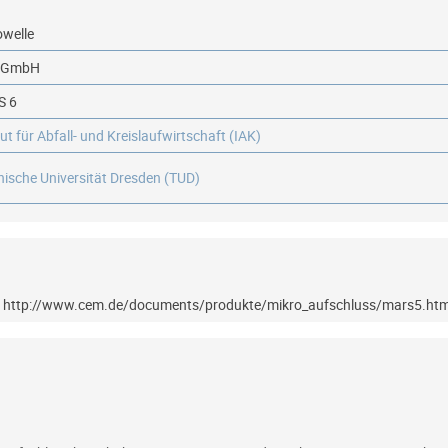
owelle
 GmbH
S 6
tut für Abfall- und Kreislaufwirtschaft (IAK)
nische Universität Dresden (TUD)
? http://www.cem.de/documents/produkte/mikro_aufschluss/mars5.ht