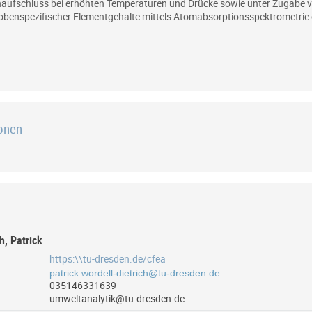
naufschluss bei erhöhten Temperaturen und Drücke sowie unter Zugabe v
enspezifischer Elementgehalte mittels Atomabsorptionsspektrometrie o
ionen
h, Patrick
https:\\tu-dresden.de/cfea
035146331639
umweltanalytik@tu-dresden.de